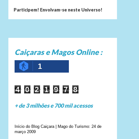
Participem! Envolvam-se neste Universo!
Caiçaras e Magos Online :
1
4
0
2
1
9
7
8
+ de 3 milhões e 700 mil acessos
Início do Blog Caiçara | Mago do Turismo: 24 de
março 2009