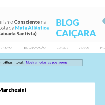
BLOG
urismo
Consciente
na
osta da
Mata Atlântica
CAIÇARA
Baixada Santista)
TURISMO
PROGRAMAÇÃO
CURSOS
VÍDEOS
PR
or
trilhas litoral
.
Mostrar todas as postagens
Marchesini