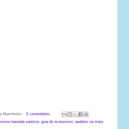
ato Marchesini
0 comentários
urismo baixada santista
,
guia de ecoturismo
,
pedidos na mata
,