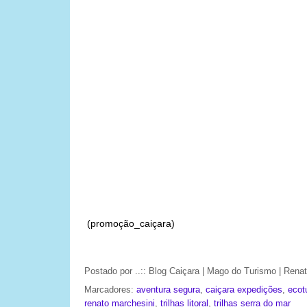
(promoção_caiçara)
Postado por
..:: Blog Caiçara | Mago do Turismo | Ren
Marcadores:
aventura segura
,
caiçara expedições
,
ecot
renato marchesini
,
trilhas litoral
,
trilhas serra do mar