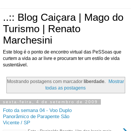
..:: Blog Caiçara | Mago do
Turismo | Renato
Marchesini
Este blog é o ponto de encontro virtual das PeSSoas que
curtem a vida ao ar livre e procuram ter um estilo de vida
sustentável.
Mostrando postagens com marcador
liberdade
.
Mostrar
todas as postagens
sexta-feira, 4 de setembro de 2009
Foto da semana 04 - Voo Duplo
Panorâmico de Parapente São
Vicente / SP
›
Foto.: Reginaldo Baratta Um dos locais mais