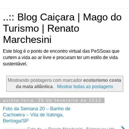
..:: Blog Caiçara | Mago do
Turismo | Renato
Marchesini
Este blog é o ponto de encontro virtual das PeSSoas que
curtem a vida ao ar livre e procuram ter um estilo de vida
sustentável.
Mostrando postagens com marcador
ecoturismo costa
da mata atlântica
.
Mostrar todas as postagens
quinta-feira, 25 de fevereiro de 2010
Foto da Semana 20 – Banho de
Cachoeira – Vila de Itatinga,
Bertioga/SP
›
Foto de ..:: Renato Marchesini Existem na vida