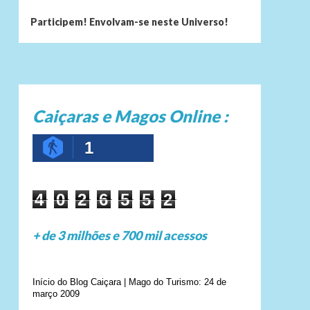
Participem! Envolvam-se neste Universo!
Caiçaras e Magos Online :
1
4
0
2
6
5
5
2
+ de 3 milhões e 700 mil acessos
Início do Blog Caiçara | Mago do Turismo: 24 de
março 2009