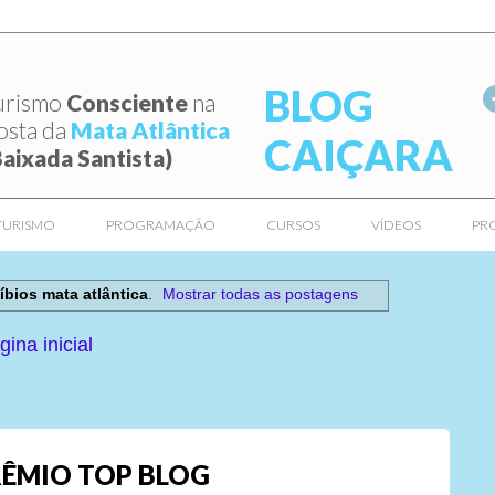
BLOG
urismo
Consciente
na
osta da
Mata Atlântica
CAIÇARA
Baixada Santista)
TURISMO
PROGRAMAÇÃO
CURSOS
VÍDEOS
PR
íbios mata atlântica
.
Mostrar todas as postagens
gina inicial
ÊMIO TOP BLOG